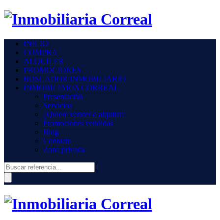
INICIO
COMPRA
ALQUILER
PROMOCIONES
BUSCADOR INMOBILIARIO
INMOBILIARIA CORREAL
Presentación
Servicios
¿Quiere vender o alquilar?
Promociones vendidas
Blog
Contacto
Zona privada