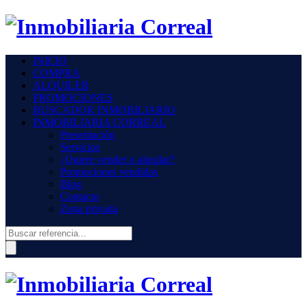
INICIO
COMPRA
ALQUILER
PROMOCIONES
BUSCADOR INMOBILIARIO
INMOBILIARIA CORREAL
Presentación
Servicios
¿Quiere vender o alquilar?
Promociones vendidas
Blog
Contacto
Zona privada