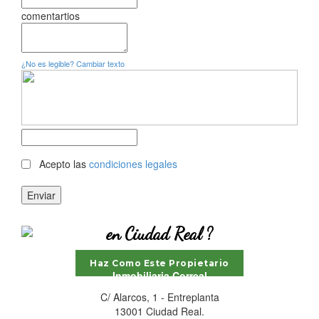
comentartios
¿No es legible? Cambiar texto
Acepto las
condiciones legales
Enviar
¿TÚ TAMBIÉN QUIERES
VENDER
en Ciudad Real ?
Haz Como Este Propietario
Inmobiliaria Correal
C/ Alarcos, 1 - Entreplanta
13001 Ciudad Real.